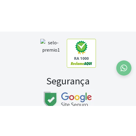
RA 1000
Segurança
Fale conosco:
WhatsApp
Seg a sex (exceto feriados) / das 8h às 20h
Sábado (9h às 13h)