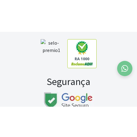
RA 1000
Segurança
Fale conosco:
WhatsApp
Seg a sex (exceto feriados) / das 8h às 20h
Sábado (9h às 13h)