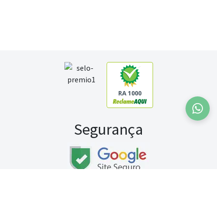
RA 1000
Segurança
Fale conosco:
WhatsApp
Seg a sex (exceto feriados) / das 8h às 20h
Sábado (9h às 13h)