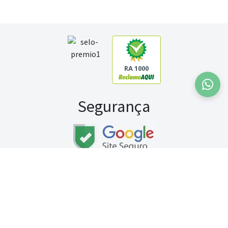
RA 1000
Segurança
Fale conosco:
WhatsApp
Seg a sex (exceto feriados) / das 8h às 20h
Sábado (9h às 13h)