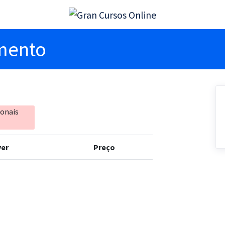
imento
ionais
er
Preço