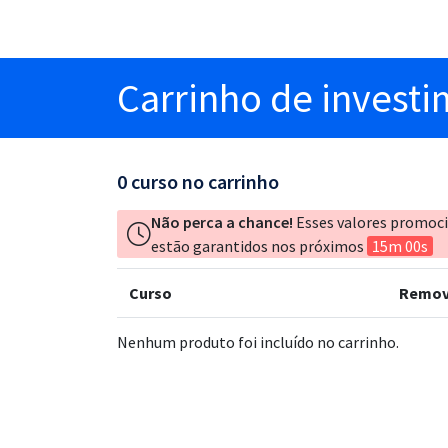
Carrinho
de invest
0
curso no carrinho
Não perca a chance!
Esses valores promoc
estão garantidos nos próximos
15m 00s
Curso
Remov
Nenhum produto foi incluído no carrinho.