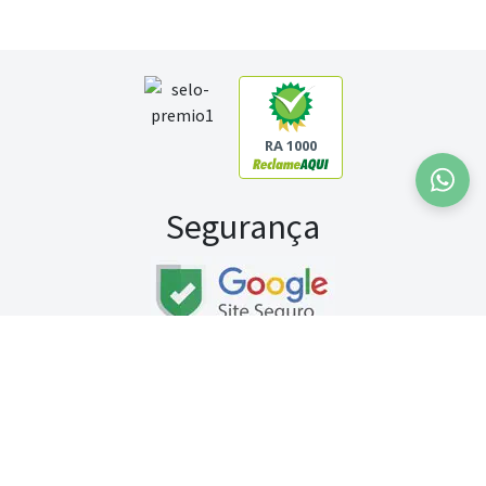
RA 1000
Segurança
Fale conosco:
WhatsApp
Seg a sex (exceto feriados) / das 8h às 20h
Sábado (9h às 13h)