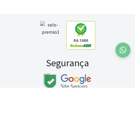
RA 1000
Segurança
Fale conosco:
WhatsApp
Seg a sex (exceto feriados) / das 8h às 20h
Sábado (9h às 13h)