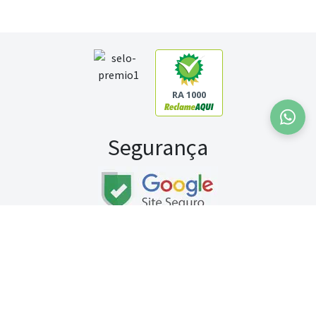
RA 1000
Segurança
Fale conosco:
WhatsApp
Seg a sex (exceto feriados) / das 8h às 20h
Sábado (9h às 13h)