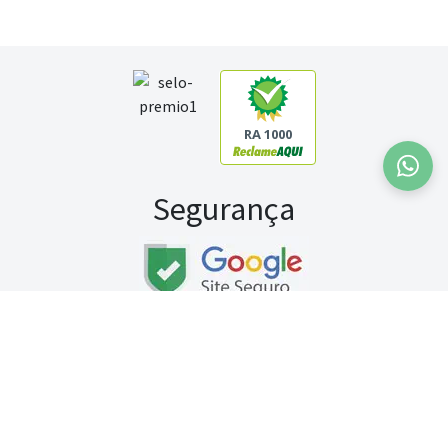
RA 1000
Segurança
Fale conosco:
WhatsApp
Seg a sex (exceto feriados) / das 8h às 20h
Sábado (9h às 13h)