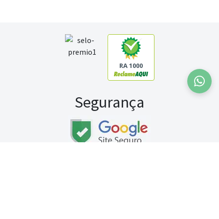
RA 1000
Segurança
Fale conosco:
WhatsApp
Seg a sex (exceto feriados) / das 8h às 20h
Sábado (9h às 13h)