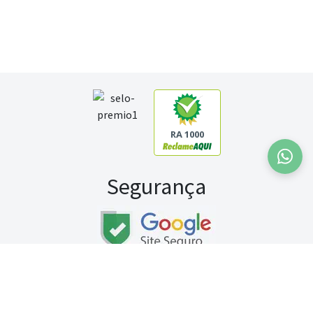
RA 1000
Segurança
Fale conosco:
WhatsApp
Seg a sex (exceto feriados) / das 8h às 20h
Sábado (9h às 13h)