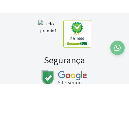
RA 1000
Segurança
Fale conosco:
WhatsApp
Seg a sex (exceto feriados) / das 8h às 20h
Sábado (9h às 13h)