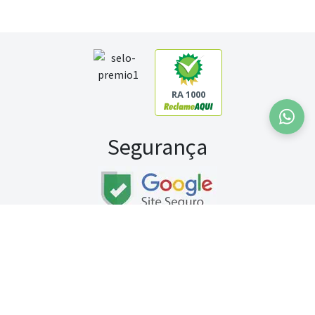
RA 1000
Segurança
Fale conosco:
WhatsApp
Seg a sex (exceto feriados) / das 8h às 20h
Sábado (9h às 13h)