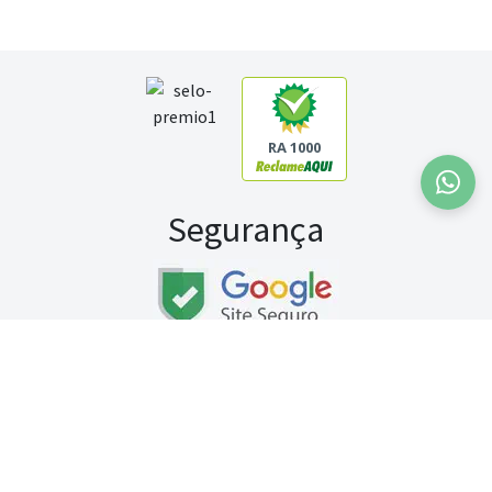
RA 1000
Segurança
Fale conosco:
WhatsApp
Seg a sex (exceto feriados) / das 8h às 20h
Sábado (9h às 13h)