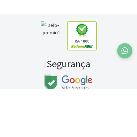
RA 1000
Segurança
Fale conosco:
WhatsApp
Seg a sex (exceto feriados) / das 8h às 20h
Sábado (9h às 13h)