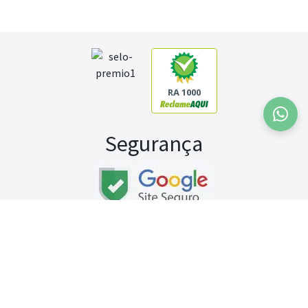
RA 1000
Segurança
Fale conosco:
WhatsApp
Seg a sex (exceto feriados) / das 8h às 20h
Sábado (9h às 13h)