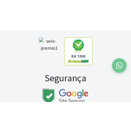
RA 1000
Segurança
Fale conosco:
WhatsApp
Seg a sex (exceto feriados) / das 8h às 20h
Sábado (9h às 13h)