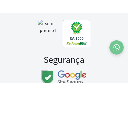
RA 1000
Segurança
Fale conosco:
WhatsApp
Seg a sex (exceto feriados) / das 8h às 20h
Sábado (9h às 13h)