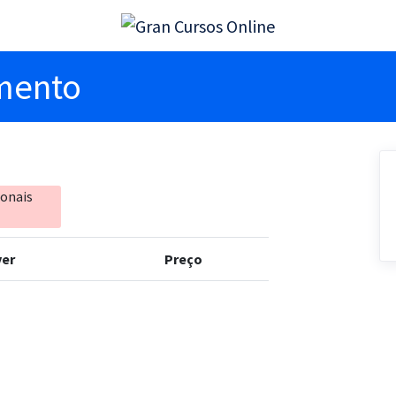
imento
ionais
er
Preço