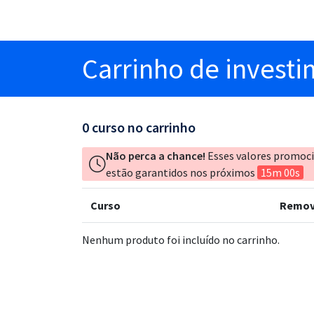
Carrinho
de invest
0
curso no carrinho
Não perca a chance!
Esses valores promoc
estão garantidos nos próximos
15m 00s
Curso
Remov
Nenhum produto foi incluído no carrinho.