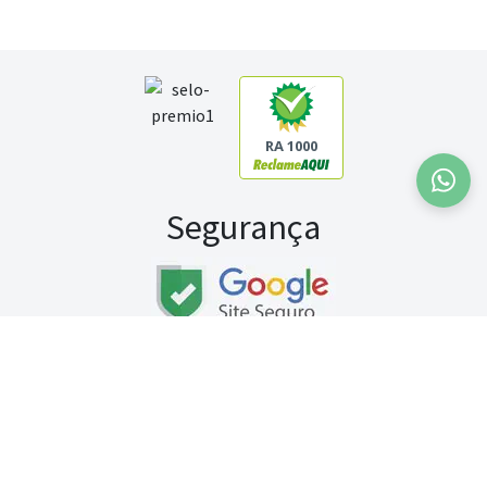
RA 1000
Segurança
Fale conosco:
WhatsApp
Seg a sex (exceto feriados) / das 8h às 20h
Sábado (9h às 13h)