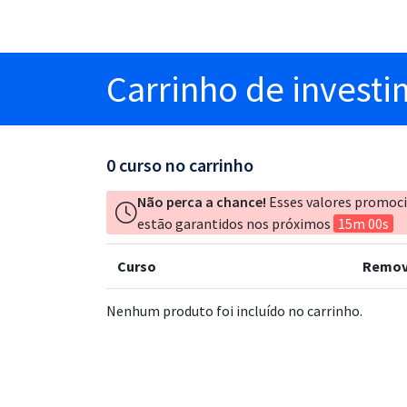
Carrinho
de invest
0
curso no carrinho
Não perca a chance!
Esses valores promoc
estão garantidos nos próximos
15m 00s
Curso
Remov
Nenhum produto foi incluído no carrinho.