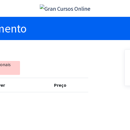
imento
ionais
er
Preço