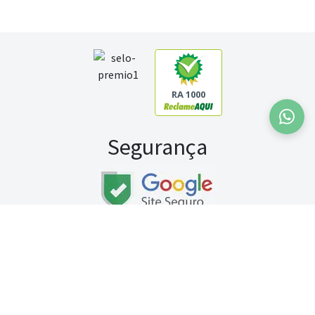
RA 1000
Segurança
Fale conosco:
WhatsApp
Seg a sex (exceto feriados) / das 8h às 20h
Sábado (9h às 13h)