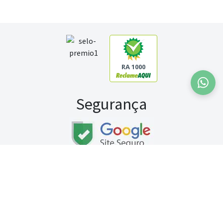
RA 1000
Segurança
Fale conosco:
WhatsApp
Seg a sex (exceto feriados) / das 8h às 20h
Sábado (9h às 13h)