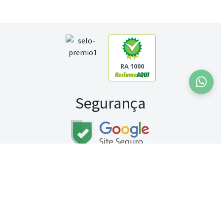
RA 1000
Segurança
Fale conosco:
WhatsApp
Seg a sex (exceto feriados) / das 8h às 20h
Sábado (9h às 13h)