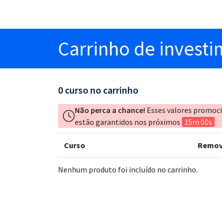
Carrinho
de invest
0
curso no carrinho
Não perca a chance!
Esses valores promoc
estão garantidos nos próximos
15m 00s
Curso
Remov
Nenhum produto foi incluído no carrinho.