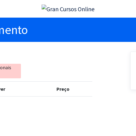
imento
ionais
er
Preço