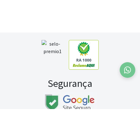
RA 1000
Segurança
Fale conosco:
WhatsApp
Seg a sex (exceto feriados) / das 8h às 20h
Sábado (9h às 13h)