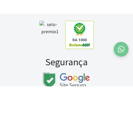
RA 1000
Segurança
Fale conosco:
WhatsApp
Seg a sex (exceto feriados) / das 8h às 20h
Sábado (9h às 13h)