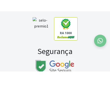
RA 1000
Segurança
Fale conosco:
WhatsApp
Seg a sex (exceto feriados) / das 8h às 20h
Sábado (9h às 13h)