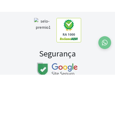
RA 1000
Segurança
Fale conosco:
WhatsApp
Seg a sex (exceto feriados) / das 8h às 20h
Sábado (9h às 13h)