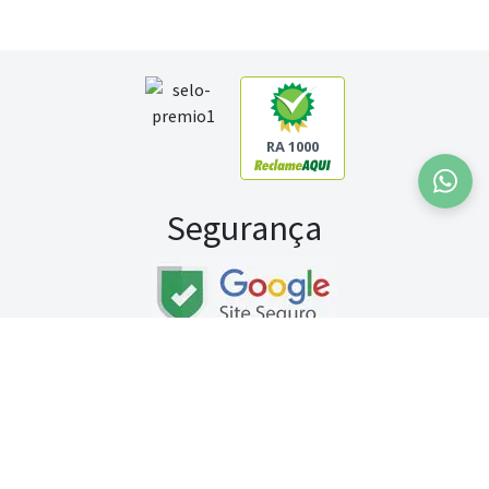
RA 1000
Segurança
Fale conosco:
WhatsApp
Seg a sex (exceto feriados) / das 8h às 20h
Sábado (9h às 13h)