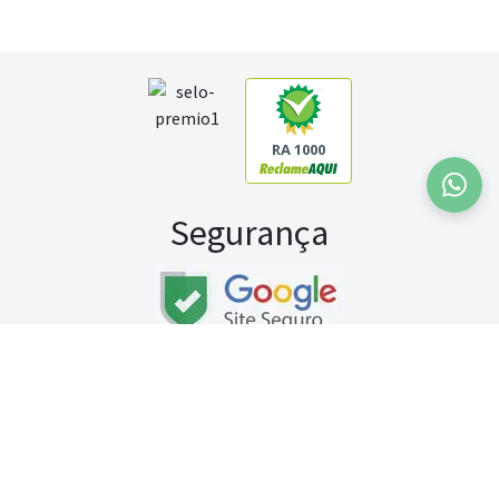
RA 1000
Segurança
Fale conosco:
WhatsApp
Seg a sex (exceto feriados) / das 8h às 20h
Sábado (9h às 13h)