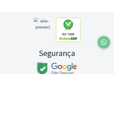
RA 1000
Segurança
Fale conosco:
WhatsApp
Seg a sex (exceto feriados) / das 8h às 20h
Sábado (9h às 13h)