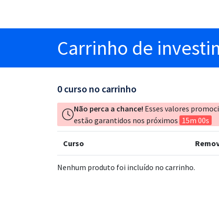
Carrinho
de invest
0
curso no carrinho
Não perca a chance!
Esses valores promoc
estão garantidos nos próximos
15m 00s
Curso
Remov
Nenhum produto foi incluído no carrinho.