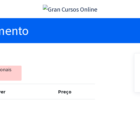
imento
ionais
er
Preço