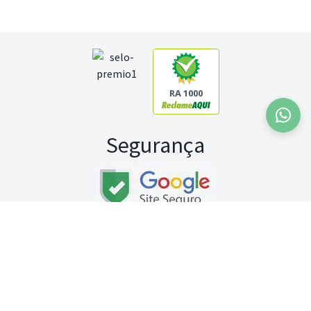
RA 1000
Segurança
Fale conosco:
WhatsApp
Seg a sex (exceto feriados) / das 8h às 20h
Sábado (9h às 13h)