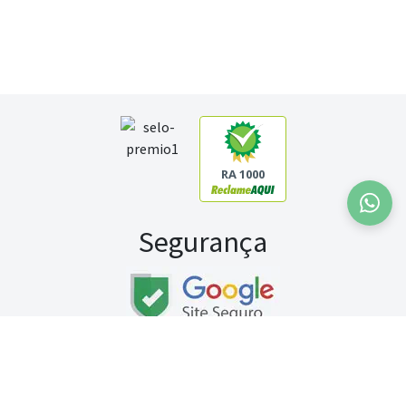
RA 1000
Segurança
Fale conosco:
WhatsApp
Seg a sex (exceto feriados) / das 8h às 20h
Sábado (9h às 13h)