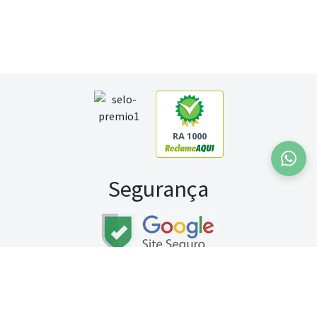
RA 1000
Segurança
Fale conosco:
WhatsApp
Seg a sex (exceto feriados) / das 8h às 20h
Sábado (9h às 13h)