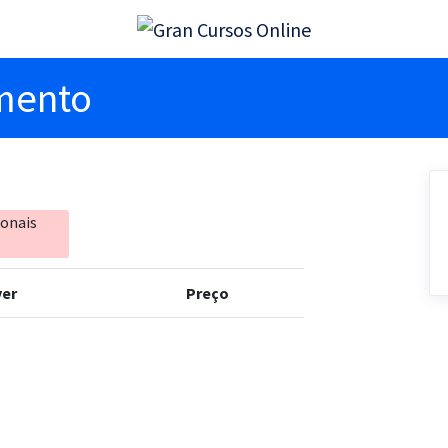
imento
ionais
er
Preço