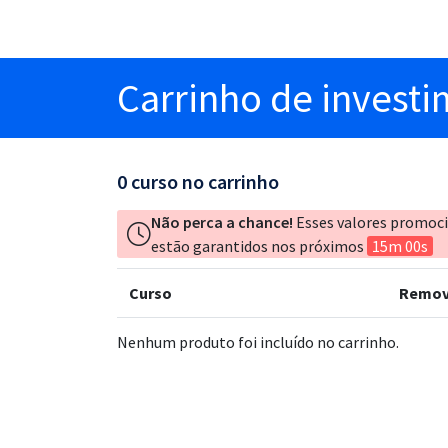
Carrinho
de invest
0
curso no carrinho
Não perca a chance!
Esses valores promoc
estão garantidos nos próximos
15m 00s
Curso
Remov
Nenhum produto foi incluído no carrinho.