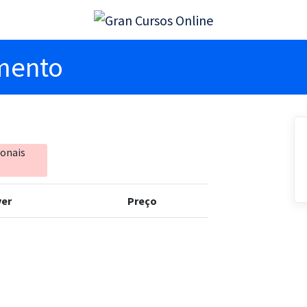
imento
ionais
er
Preço