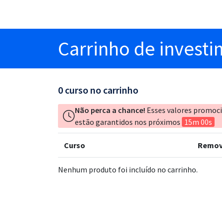
Carrinho
de invest
0
curso no carrinho
Não perca a chance!
Esses valores promoc
estão garantidos nos próximos
15m 00s
Curso
Remov
Nenhum produto foi incluído no carrinho.