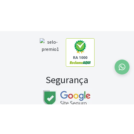
RA 1000
Segurança
Fale conosco:
WhatsApp
Seg a sex (exceto feriados) / das 8h às 20h
Sábado (9h às 13h)