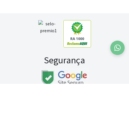
RA 1000
Segurança
Fale conosco:
WhatsApp
Seg a sex (exceto feriados) / das 8h às 20h
Sábado (9h às 13h)