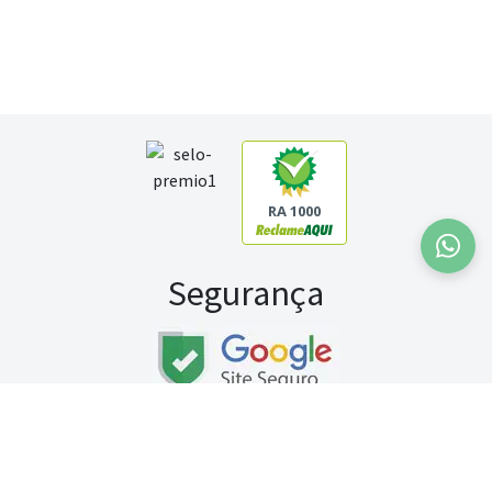
RA 1000
Segurança
Fale conosco:
WhatsApp
Seg a sex (exceto feriados) / das 8h às 20h
Sábado (9h às 13h)