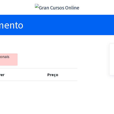
imento
ionais
er
Preço