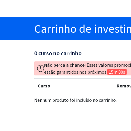
Carrinho
de invest
0
curso no carrinho
Não perca a chance!
Esses valores promoc
estão garantidos nos próximos
15m 00s
Curso
Remov
Nenhum produto foi incluído no carrinho.