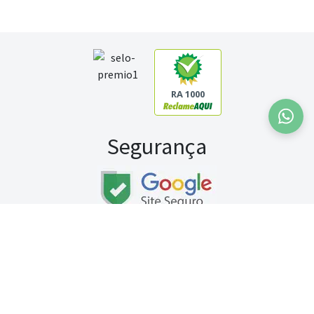
RA 1000
Segurança
Fale conosco:
WhatsApp
Seg a sex (exceto feriados) / das 8h às 20h
Sábado (9h às 13h)