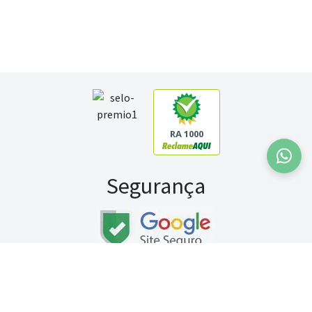
RA 1000
Segurança
Fale conosco:
WhatsApp
Seg a sex (exceto feriados) / das 8h às 20h
Sábado (9h às 13h)