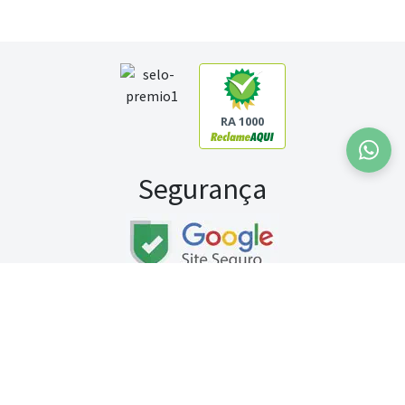
RA 1000
Segurança
Fale conosco:
WhatsApp
Seg a sex (exceto feriados) / das 8h às 20h
Sábado (9h às 13h)