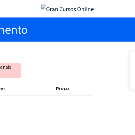
imento
ionais
er
Preço