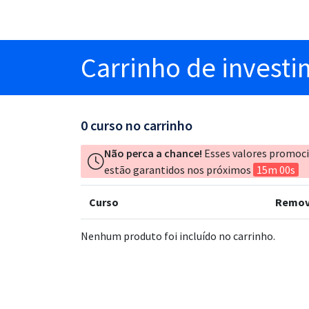
Carrinho
de invest
0
curso no carrinho
Não perca a chance!
Esses valores promoc
estão garantidos nos próximos
15m 00s
Curso
Remov
Nenhum produto foi incluído no carrinho.