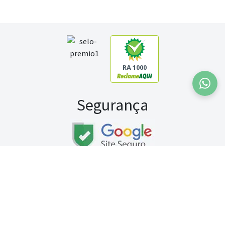
RA 1000
Segurança
Fale conosco:
WhatsApp
Seg a sex (exceto feriados) / das 8h às 20h
Sábado (9h às 13h)