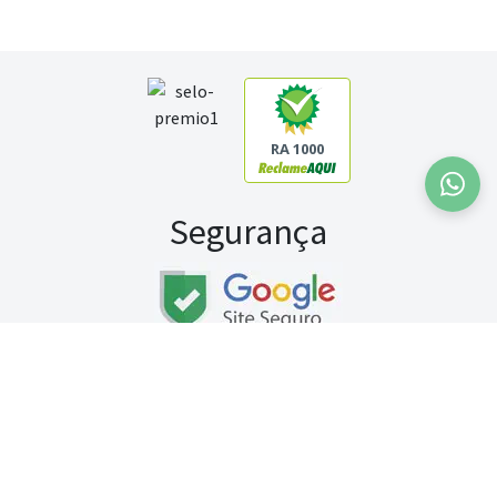
RA 1000
Segurança
Fale conosco:
WhatsApp
Seg a sex (exceto feriados) / das 8h às 20h
Sábado (9h às 13h)