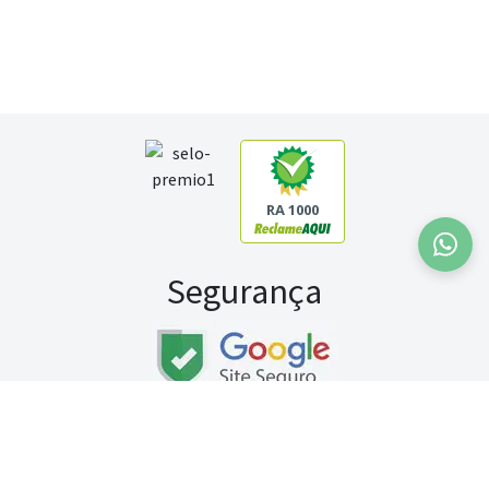
RA 1000
Segurança
Fale conosco:
WhatsApp
Seg a sex (exceto feriados) / das 8h às 20h
Sábado (9h às 13h)