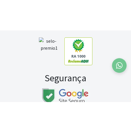
RA 1000
Segurança
Fale conosco:
WhatsApp
Seg a sex (exceto feriados) / das 8h às 20h
Sábado (9h às 13h)